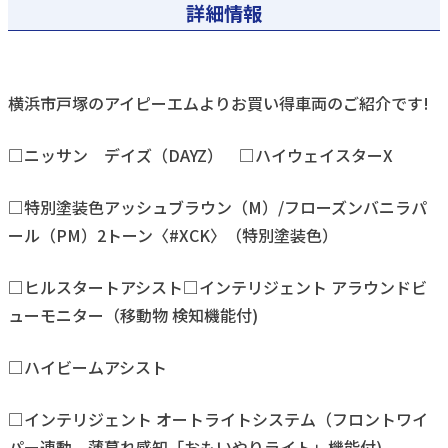
詳細情報
横浜市戸塚のアイピーエムよりお買い得車両のご紹介です!
□ニッサン デイズ（DAYZ） □ハイウェイスターX
□特別塗装色アッシュブラウン（M）/フローズンバニラパ
ール（PM）2トーン〈#XCK〉（特別塗装色）
□ヒルスタートアシスト□インテリジェント アラウンドビ
ューモニター（移動物 検知機能付)
□ハイビームアシスト
□インテリジェント オートライトシステム（フロントワイ
パー連動、薄暮れ感知「おもいやりライト」機能付)