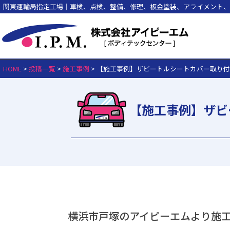
関東運輸局指定工場｜車検、点検、整備、修理、板金塗装、アライメント、
HOME
>
投稿一覧
>
施工事例
>
【施工事例】ザビートルシートカバー取り
【施工事例】ザビ
横浜市戸塚のアイピーエムより施