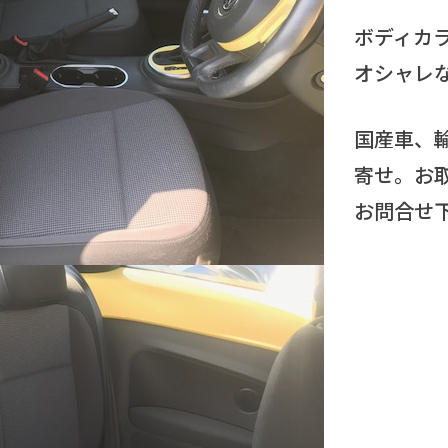
ボディカ
オシャレ
国産車、
寄せ。お
お問合せ