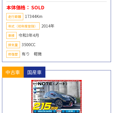
本体価格： SOLD
17344Km
走行距離
2014年
年式（初年度登録）
令和3年4月
車検
3500CC
排気量
有り 軽微
修復歴
中古車
国産車