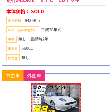
走行9435Km ＥＴＣ CDデッキ
本体価格： SOLD
9435Km
走行距離
平成28年式
年式（初年度登録）
無し 登録時2年
車検
660CC
排気量
無し
修復歴
中古車
外国車