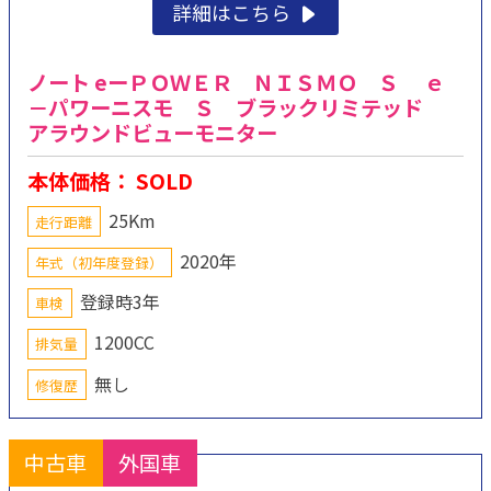
詳細はこちら
ノート eーＰＯＷＥＲ ＮＩＳＭＯ Ｓ ｅ
－パワーニスモ Ｓ ブラックリミテッド
アラウンドビューモニター
本体価格： SOLD
25Km
走行距離
2020年
年式（初年度登録）
登録時3年
車検
1200CC
排気量
無し
修復歴
中古車
外国車