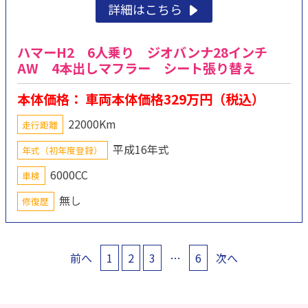
詳細はこちら
ハマーH2 6人乗り ジオバンナ28インチ
AW 4本出しマフラー シート張り替え
本体価格： 車両本体価格329万円（税込）
22000Km
走行距離
平成16年式
年式（初年度登録）
6000CC
車検
無し
修復歴
投
前へ
1
2
3
…
6
次へ
稿