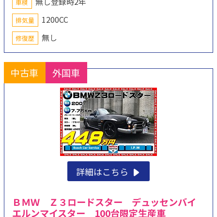
無し登録時2年
車検
1200CC
排気量
無し
修復歴
中古車
外国車
詳細はこちら
ＢＭＷ Ｚ３ロードスター デュッセンバイ
エルンマイスター 100台限定生産車