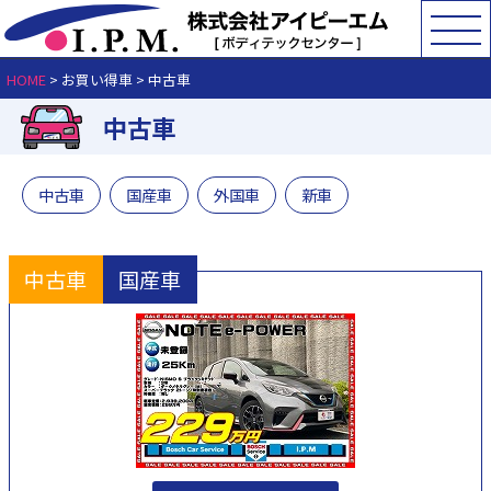
HOME
> お買い得車 >
中古車
中古車
中古車
国産車
外国車
新車
中古車
国産車