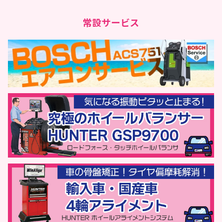
の
常設サービス
ペ
ー
ジ
送
り