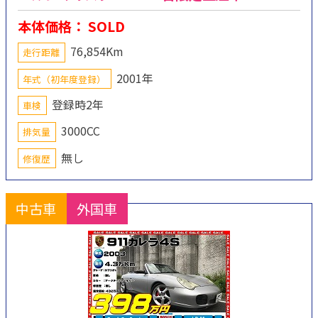
本体価格： SOLD
76,854Km
走行距離
2001年
年式（初年度登録）
登録時2年
車検
3000CC
排気量
無し
修復歴
中古車
外国車