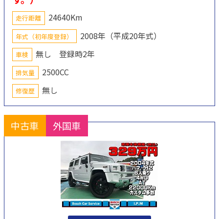
24640Km
走行距離
2008年（平成20年式）
年式（初年度登録）
無し 登録時2年
車検
2500CC
排気量
無し
修復歴
中古車
外国車