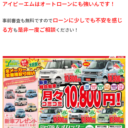
アイピーエムはオートローンにも強いんです！
ローンに少しでも不安を感じ
事前審査も無料ですので
る方
是非一度ご相談
も
ください！