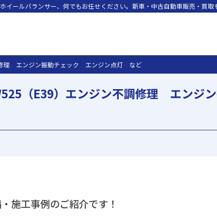
ホイールバランサー、何でもお任せください。新車・中古自動車販売・買取も
不調修理 エンジン振動チェック エンジン点灯 など
W525（E39）エンジン不調修理 エン
備・施工事例のご紹介です！