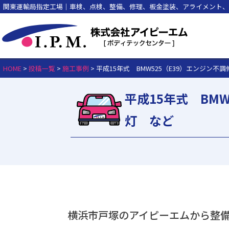
関東運輸局指定工場｜車検、点検、整備、修理、板金塗装、アライメント、
HOME
>
投稿一覧
>
施工事例
>
平成15年式 BMW525（E39）エンジン
平成15年式 BM
灯 など
横浜市戸塚のアイピーエムから整