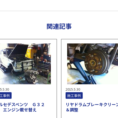
関連記事
5.5.30
2015.5.30
工事例
施工事例
ルセデスベンツ Ｇ３２
リヤドラムブレーキクリー
 エンジン載せ替え
＆調整