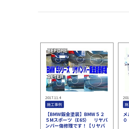
2017.11.4
201
施工事例
施
【BMW鈑金塗装】BMW５２
メ
５Mスポーツ（E65） リヤバ
０
ンパー傷修理です！【リヤバ