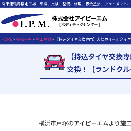
関東運輸局指定工場｜車検、点検、整備、修理、板金塗装、アライメント、
HOME
>
投稿一覧
>
施工事例
>
【持込タイヤ交換専門】大径ホイールタイヤ
【持込タイヤ交換専
交換！【ランドクル
横浜市戸塚のアイピーエムより施