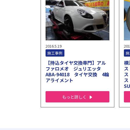
2016.5.19
201
施工事例
施
【持込タイヤ交換専門】アル
横
ファロメオ ジュリエッタ
ス
ABA-94018 タイヤ交換 4輪
ス
アライメント
ス
S
もっと詳しく