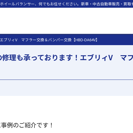
ホイールバランサー、何でもお任せください。新車・中古自動車販売・買取も
ブリィV マフラー交換＆バンパー交換【HBD-DA64V】
の修理も承っております！エブリィV マ
工事例のご紹介です！