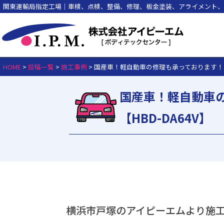
関東運輸局指定工場｜車検、点検、整備、修理、板金塗装、アライメント、
HOME
>
投稿一覧
>
施工事例
>
国産車！軽自動車の修理も承っております！エ
国産車！軽自動車
【HBD-DA64V】
横浜市戸塚のアイピーエムより施