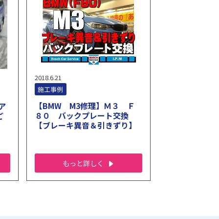
2018.6.21
施工事例
【BMW M3修理】Ｍ３ Ｆ
ア
８０ バックプレート交換
ご
【ブレーキ異音＆引きずり】
もっと詳しく